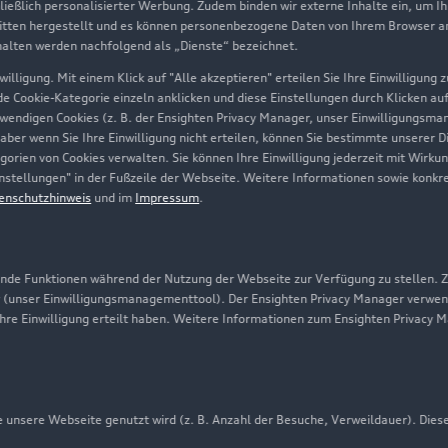
hließlich personalisierter Werbung. Zudem binden wir externe Inhalte ein, um I
tten hergestellt und es können personenbezogene Daten von Ihrem Browser an 
Über Audi
halten werden nachfolgend als „Dienste“ bezeichnet.
illigung. Mit einem Klick auf "Alle akzeptieren" erteilen Sie Ihre Einwilligung
Unternehmen
ede Cookie-Kategorie einzeln anklicken und diese Einstellungen durch Klicken au
twendigen Cookies (z. B. der Ensighten Privacy Manager, unser Einwilligungsma
Karriere
 aber wenn Sie Ihre Einwilligung nicht erteilen, können Sie bestimmte unserer 
orien von Cookies verwalten. Sie können Ihre Einwilligung jederzeit mit Wirku
Investor Relations
-Einstellungen" in der Fußzeile der Webseite. Weitere Informationen sowie ko
enschutzhinweis
und im
Impressum
.
Presse & Media Center
Datenschutz
Audi erleben
de Funktionen während der Nutzung der Webseite zur Verfügung zu stellen. Zu
 (unser Einwilligungsmanagementtool). Der Ensighten Privacy Manager verwen
Newsletter
ihre Einwilligung erteilt haben. Weitere Informationen zum Ensighten Privacy 
unsere Webseite genutzt wird (z. B. Anzahl der Besuche, Verweildauer). Dies