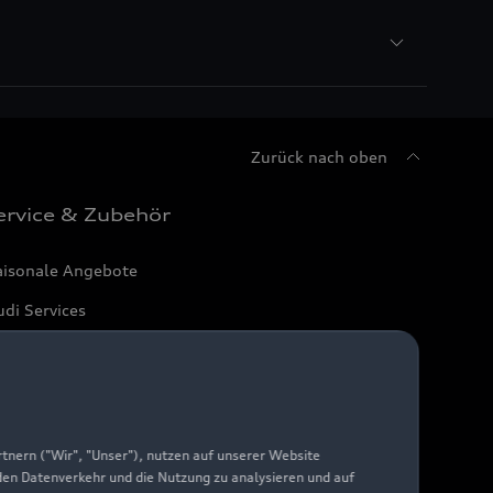
Zurück nach oben
ervice & Zubehör
aisonale Angebote
di Services
arantie
di digital services
yAudi
nern ("Wir", "Unser"), nutzen auf unserer Website
 den Datenverkehr und die Nutzung zu analysieren und auf