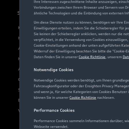
Ihre Interessen zugeschnittene Inhalte anzuzeigen, einsc
Verbindungen zwischen Ihrem Browser und Servern von Dri
Support
ähnliche Technologien und die Einbindung von externen In
Um diese Dienste nutzen zu können, benötigen wir Ihre Einw
Kundenservice
Einwilligungen erteilen, indem Sie die Schieberegler für j
Sie keinen der Schieberegler anklicken, werden nur die no
Händlersuche
verpflichtet, in die Verwendung von Cookies einzuwilligen,
Cookie-Einstellungen anhand der unten aufgeführten Kateg
Audi Code
Widerruf der Einwilligung beachten Sie bitte die "Cookie
Daten finden Sie in unserer
Cookie Richtlinie
, unserem
Dat
Häufige Fragen (FAQ)
Audi Online Beratung
Notwendige Cookies
Online-Terminvereinbarung
Notwendige Cookies werden benötigt, um Ihnen grundlegen
Fahrzeugkonfigurator oder der Ensighten Privacy Manager
Servicekontakt
und wenn ja, für welche Kategorien von Cookies Benutzer 
können Sie in unserer
Cookie Richtlinie
nachlesen.
Bordbuch & Bedienungsanleitungen
Performance Cookies
Verträge kündigen
Performance Cookies sammeln Informationen darüber, wie 
Webseite verwendet.